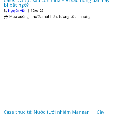
Case: DO tụt sau cơn mưa – Vì sao nông dân hay
bị bất ngờ?
By
Nguyễn Hiền
|
4
Dec, 25
🌧️ Mưa xuống – nước mát hơn, tưởng tốt… nhưng
Case thực tế: Nước tưới nhiễm Mangan → Cây