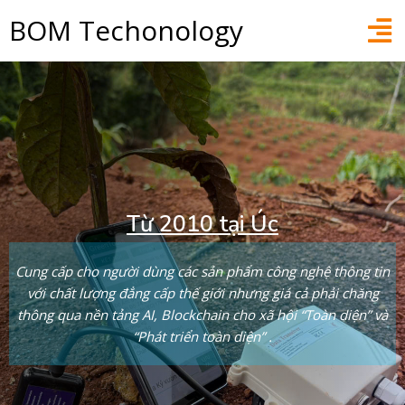
BOM Techonology
Từ 2010 tại Úc
Cung cấp cho người dùng các sản phẩm công nghệ thông tin
với chất lượng đẳng cấp thế giới nhưng giá cả phải chăng
thông qua nền tảng AI, Blockchain cho xã hội “Toàn diện” và
“Phát triển toàn diện” .